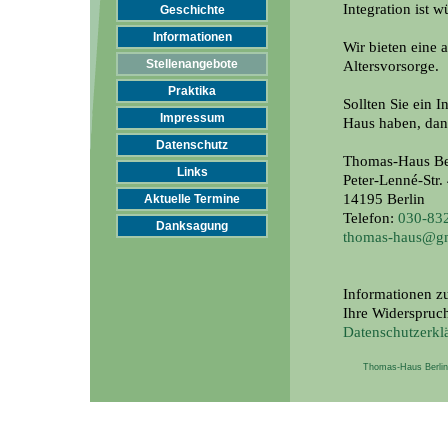
Integration ist w
Geschichte
Informationen
Wir bieten eine 
Stellenangebote
Altersvorsorge.
Praktika
Sollten Sie ein 
Impressum
Haus haben, dann
Datenschutz
Thomas-Haus Ber
Links
Peter-Lenné-Str.
14195 Berlin
Aktuelle Termine
Telefon:
030-83
Danksagung
thomas-haus@g
Informationen z
Ihre Widerspruch
Datenschutzerkl
Thomas-Haus Berlin 