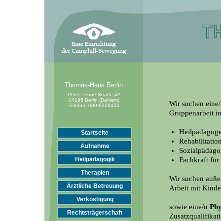
Thomas-Haus Berlin
Peter-Lenné-Straße 42
14195 Berlin (Dahlem)
Wir suchen eine
Telefon:
030-8326453
Gruppenarbeit in
Heilpädagoge
Startseite
Rehabilitati
Aufnahme
Sozialpädago
Fachkraft für
Heilpädagogik
Therapien
Wir suchen auß
Ärztliche Betreuung
Arbeit mit Kinde
Verköstigung
sowie eine/n
Phy
Rechtsträgerschaft
Zusatzqualifikat