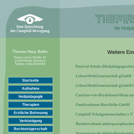
Thomas-Haus Berlin
Weitere Ein
Peter-Lenné-Straße 42
14195 Berlin (Dahlem)
Telefon:
030-8326453
Parzival-Schule (Heilpädagogische
LebensWerkGemeinschaft gGmbH
Startseite
LebensWerkGemeinschaft gGmbH L
Aufnahme
Caroline-von-Heydebrand-Heim und
Heilpädagogik
Familienforum Havelhöhe GmbH
Therapien
Ärztliche Betreuung
Camphill Schulgemeinschaften e.V.
Verköstigung
Bundesverband anthroposophisches 
Rechtsträgerschaft
Vereinigung der Waldorfkindergärte