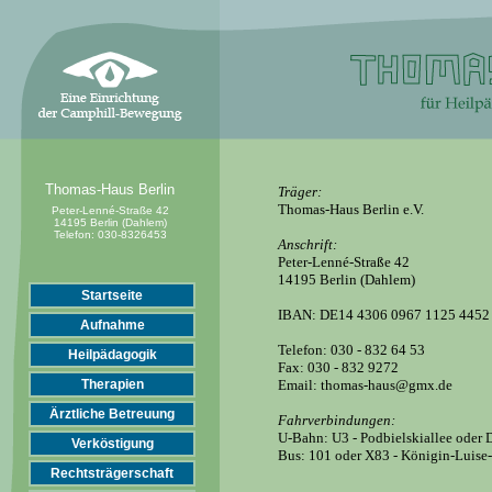
Thomas-Haus Berlin
Träger:
Thomas-Haus Berlin e.V.
Peter-Lenné-Straße 42
14195 Berlin (Dahlem)
Telefon:
030-8326453
Anschrift:
Peter-Lenné-Straße 42
14195 Berlin (Dahlem)
Startseite
IBAN: DE14 4306 0967 1125 4452
Aufnahme
Telefon: 030 - 832 64 53
Heilpädagogik
Fax: 030 - 832 9272
Therapien
Email: thomas-haus@gmx.de
Ärztliche Betreuung
Fahrverbindungen:
U-Bahn: U3 - Podbielskiallee oder
Verköstigung
Bus: 101 oder X83 - Königin-Luise-
Rechtsträgerschaft